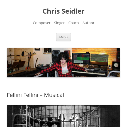
Chris Seidler
Composer – Singer – Coach – Author
Zum
Menü
Inhalt
springen
Fellini Fellini – Musical