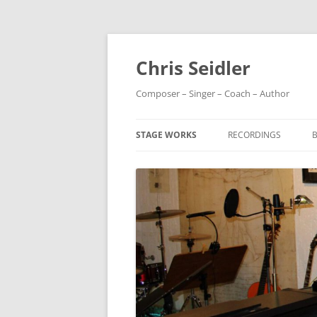
Chris Seidler
Composer – Singer – Coach – Author
STAGE WORKS
RECORDINGS
HILDEGARD
RIBBON IN THE SKY
KATER MOSHE
ROUND MIDNIGHT
ABGESCHNALLT
WHAT A WONDERFUL
FELLINI FELLINI
ATMOSPHERES
ENGEL WESEN
DIE SIEBEN HIMMEL